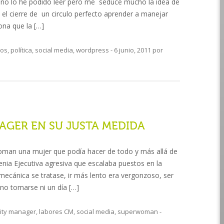
o lo he podido leer pero me seduce mucho la idea de
el cierre de un circulo perfecto aprender a manejar
ona que la […]
ros
,
política
,
social media
,
wordpress
-
6 junio, 2011
por
GER EN SU JUSTA MEDIDA
oman una mujer que podía hacer de todo y más allá de
tenia Ejecutiva agresiva que escalaba puestos en la
ecánica se tratase, ir más lento era vergonzoso, ser
o tomarse ni un día […]
ty manager
,
labores CM
,
social media
,
superwoman
-