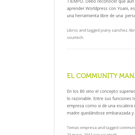
TIEMPO. Debo reconocer que aún n
aprender Worldpress con Yoani, es 
una herramienta libre de una pers
Libros
and tagged
joany sanchez
,
lib
sourtech
.
EL COMMUNITY MANA
En los 80 vino el concepto superw
lo razonable. Entre sus funciones 
empresa como si de una escalera m
madre quedándose embarazada y n
Temas empresa
and tagged
communi
23 mayo, 2011
por
sourtech
.