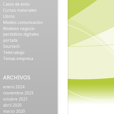
Casos de éxito
Cursos materiales
Libros
Medios comunicación
Modelos negocio
periódicos digitales
portada
Sourtech
Teletrabajo
Temas empresa
ARCHIVOS
enero 2024
noviembre 2023
octubre 2021
abril 2020
marzo 2020